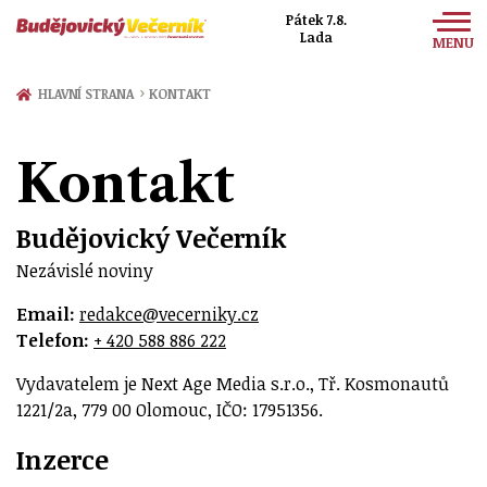
Pátek 7.8.
Lada
MENU
Zprávy
›
HLAVNÍ STRANA
KONTAKT
Sport
Kontakt
Kultura
Společnost
Budějovický Večerník
Nezávislé noviny
Email:
redakce@vecer­niky.cz
Telefon:
+ 420 588 886 222
Vydavatelem je Next Age Media s.r.o., Tř. Kosmonautů
1221/2a, 779 00 Olomouc, IČO: 17951356.
Inzerce