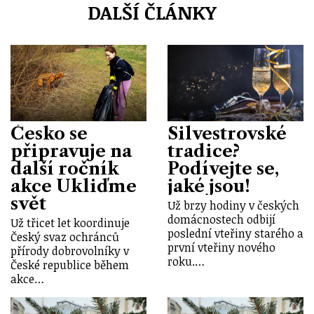
DALŠÍ ČLÁNKY
Česko se
Silvestrovské
připravuje na
tradice?
další ročník
Podívejte se,
akce Ukliďme
jaké jsou!
svět
Už brzy hodiny v českých
domácnostech odbijí
Už třicet let koordinuje
poslední vteřiny starého a
Český svaz ochránců
první vteřiny nového
přírody dobrovolníky v
roku.…
České republice během
akce…