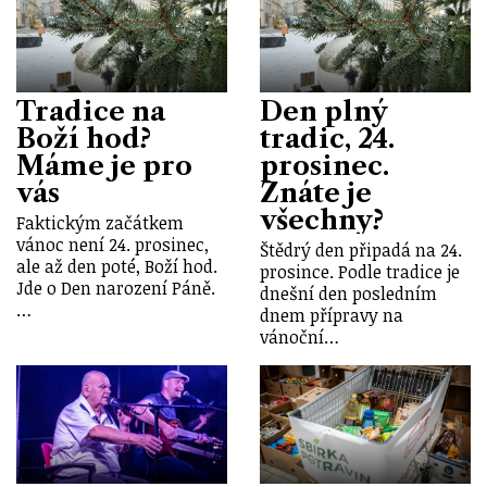
Tradice na
Den plný
Boží hod?
tradic, 24.
Máme je pro
prosinec.
vás
Znáte je
všechny?
Faktickým začátkem
vánoc není 24. prosinec,
Štědrý den připadá na 24.
ale až den poté, Boží hod.
prosince. Podle tradice je
Jde o Den narození Páně.
dnešní den posledním
…
dnem přípravy na
vánoční…