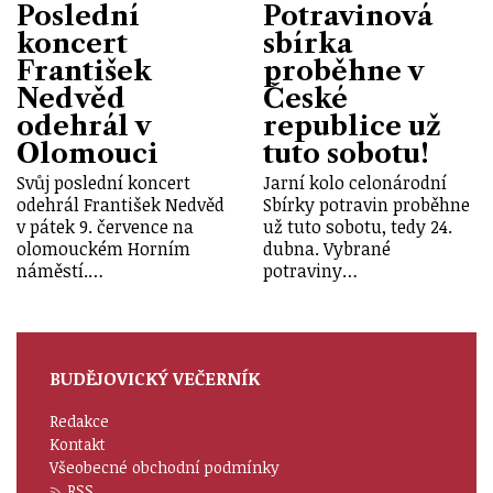
Poslední
Potravinová
koncert
sbírka
František
proběhne v
Nedvěd
České
odehrál v
republice už
Olomouci
tuto sobotu!
Svůj poslední koncert
Jarní kolo celonárodní
odehrál František Nedvěd
Sbírky potravin proběhne
v pátek 9. července na
už tuto sobotu, tedy 24.
olomouckém Horním
dubna. Vybrané
náměstí.…
potraviny…
BUDĚJOVICKÝ VEČERNÍK
Redakce
Kontakt
Všeobecné obchodní podmínky
RSS