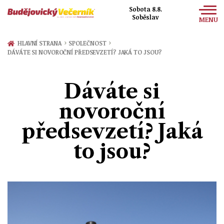
Sobota 8.8.
Soběslav
MENU
Zprávy
›
›
HLAVNÍ STRANA
SPOLEČNOST
DÁVÁTE SI NOVOROČNÍ PŘEDSEVZETÍ? JAKÁ TO JSOU?
Sport
Kultura
Dáváte si
Společnost
novoroční
předsevzetí? Jaká
to jsou?