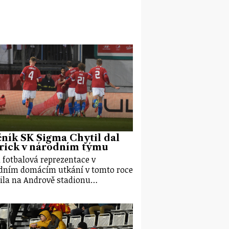
ník SK Sigma Chytil dal
rick v národním týmu
 fotbalová reprezentace v
dním domácím utkání v tomto roce
ila na Andrově stadionu…