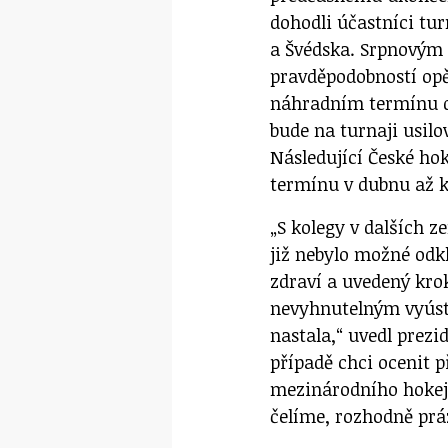
dohodli účastníci tur
a Švédska. Srpnovým 
pravděpodobností opět
náhradním termínu d
bude na turnaji usilo
Následující České ho
termínu v dubnu až k
„S kolegy v dalších z
již nebylo možné odk
zdraví a uvedený kro
nevyhnutelným vyúst
nastala,“ uvedl prez
případě chci ocenit p
mezinárodního hokej
čelíme, rozhodně pr