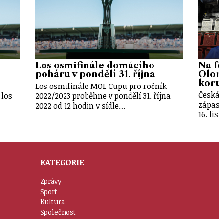
Los osmifinále domácího
Na f
poháru v pondělí 31. října
Olo
kor
Los osmifinále MOL Cupu pro ročník
Česká
 los
2022/2023 proběhne v pondělí 31. října
zápas
2022 od 12 hodin v sídle…
16. l
KATEGORIE
Zprávy
Sport
Kultura
Společnost