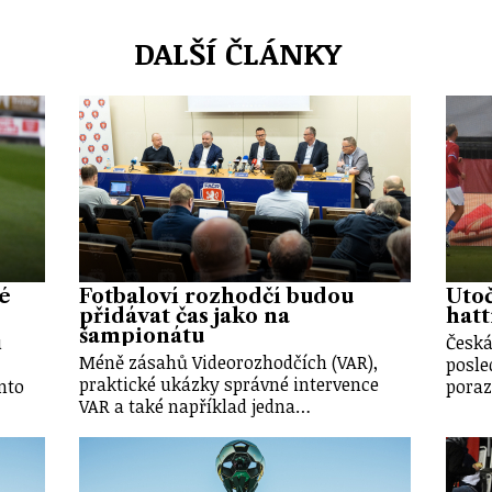
DALŠÍ ČLÁNKY
vé
Fotbaloví rozhodčí budou
Útoč
přidávat čas jako na
hatt
šampionátu
u
Česká
Méně zásahů Videorozhodčích (VAR),
posle
praktické ukázky správné intervence
nto
poraz
VAR a také například jedna…