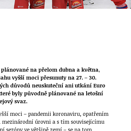
, plánované na přelom dubna a května,
ahu vyšší moci přesunuty na 27. – 30.
ných důvodů neuskuteční ani utkání Euro
teré byly původně plánované na letošní
ejový svaz.
yšší moci – pandemii koronaviru, opatřením
i mezinárodní úrovni a s tím souvisejícímu
í sezóny ve většině zemí – se na tom