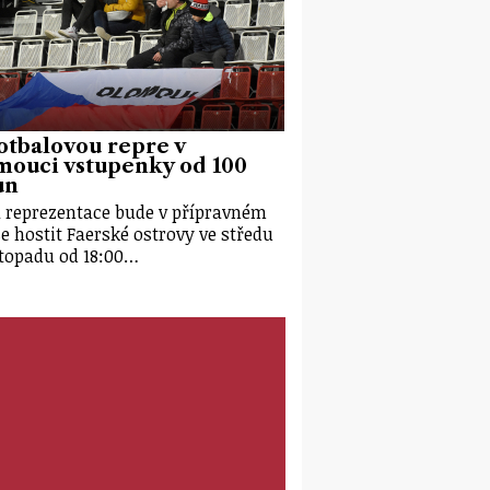
otbalovou repre v
mouci vstupenky od 100
un
 reprezentace bude v přípravném
e hostit Faerské ostrovy ve středu
istopadu od 18:00…