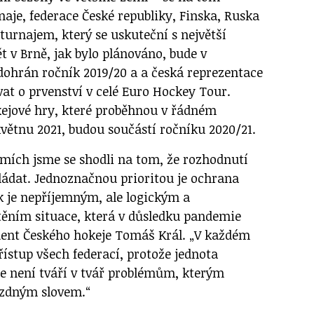
naje, federace České republiky, Finska, Ruska
turnajem, který se uskuteční s největší
 v Brně, jak bylo plánováno, bude v
ohrán ročník 2019/20 a a česká reprezentace
vat o prvenství v celé Euro Hockey Tour.
kejové hry, které proběhnou v řádném
větnu 2021, budou součástí ročníku 2020/21.
emích jsme se shodli na tom, že rozhodnutí
ládat. Jednoznačnou prioritou je ochrana
k je nepříjemným, ale logickým a
ěním situace, která v důsledku pandemie
ident Českého hokeje Tomáš Král. „V každém
řístup všech federací, protože jednota
e není tváří v tvář problémům, kterým
ázdným slovem.“