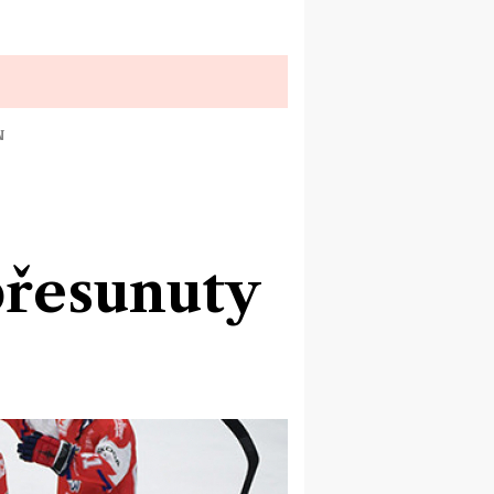
N
přesunuty