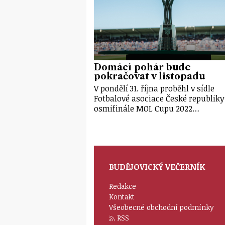
Domácí pohár bude
pokračovat v listopadu
V pondělí 31. října proběhl v sídle
Fotbalové asociace České republiky
osmifinále MOL Cupu 2022…
BUDĚJOVICKÝ VEČERNÍK
Redakce
Kontakt
Všeobecné obchodní podmínky
RSS