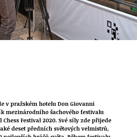
ude v pražském hotelu Don Giovanni
ík mezinárodního šachového festivalu
 Chess Festival 2020. Své síly zde přijede
aké deset předních světových velmistrů,
0 nejlepších hráčů světa. Během festivalu