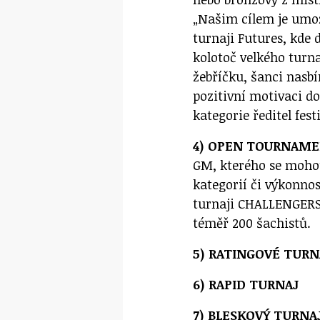
„Našim cílem je umo
turnaji Futures, kde 
kolotoč velkého turn
žebříčku, šanci nasbí
pozitivní motivaci do
kategorie ředitel fest
4) OPEN TOURNAM
GM, kterého se mohou
kategorií či výkonnos
turnaji CHALLENGERS 
téměř 200 šachistů.
5) RATINGOVÉ TURN
6) RAPID TURNAJ
7) BLESKOVÝ TURNA