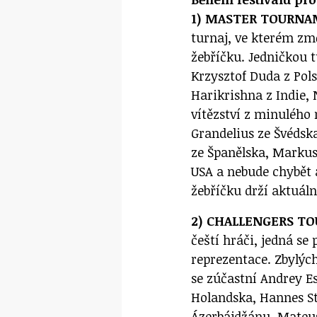
1) MASTER TOURN
turnaj, ve kterém změ
žebříčku. Jedničkou t
Krzysztof Duda z Pols
Harikrishna z Indie, 
vítězství z minulého 
Grandelius ze Švédska
ze Španělska, Marku
USA a nebude chybět a
žebříčku drží aktuáln
2) CHALLENGERS 
čeští hráči, jedná s
reprezentace. Zbylýc
se zúčastní Andrey E
Holandska, Hannes St
Ázerbájdžánu, Mateusz