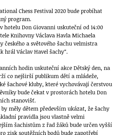
tional Chess Festival 2020 bude probíhat
dný program.
 v hotelu Don Giovanni uskuteční od 14:00
tele Knihovny Václava Havla Michaela
y českého a světového šachu velmistra
k hrál Václav Havel šachy“.
 ranních hodin uskuteční akce Dětský den, na
ží co nejširší publikum dětí a mládeže,
cké šachové kluby, které vychovávají čerstvou
ěvníky bude čekat v prostorách hotelu Don
ích stanovišť.
 by měly dětem především ukázat, že šachy
kladní pravidla jsou vlastně velmi
ejším šachistům z řad žáků bude určen vyšší
pro zisk soutěžních bodů bude zapotřebí