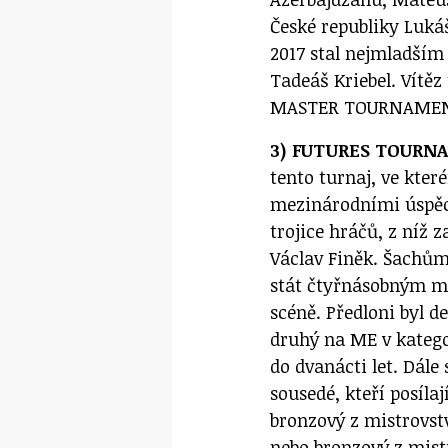
České republiky Luká
2017 stal nejmladším 
Tadeáš Kriebel. Vítěz
MASTER TOURNAME
3) FUTURES TOURN
tento turnaj, ve kter
mezinárodními úspěc
trojice hráčů, z níž 
Václav Finěk. Šachům 
stát čtyřnásobným m
scéně. Předloni byl d
druhý na ME v kategor
do dvanácti let. Dále
sousedé, kteří posíla
bronzový z mistrovstv
nebo bronzový z mist