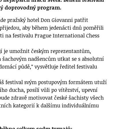
tý doprovodný program.
ude pražský hotel Don Giovanni patřit
 přijedou, aby během jedenácti dnů poměřili
i na festivalu Prague International Chess
ejí je umožnit českým reprezentantům,
 šachovým nadšencům utkat se s absolutní
omácí půdě,“ vysvětluje ředitel festivalu
áš festival svým postupovým formátem utuží
ho ducha, posílí vůli po vítězství, upevní
a bude zdravě motivovat české šachisty všech
ních kategorií k dalšímu individuálnímu
oběhne celkem sedm turnajů: