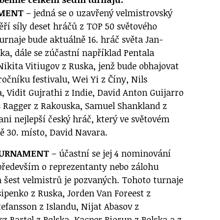
AMENT
– jedná se o uzavřený velmistrovský
ří síly deset hráčů z TOP 50 světového
urnaje bude aktuálně 16. hráč světa Jan-
ka, dále se zúčastní například Pentala
Nikita Vitiugov z Ruska, jenž bude obhajovat
ročníku festivalu, Wei Yi z Číny, Nils
, Vidit Gujrathi z Indie, David Anton Guijarro
s Ragger z Rakouska, Samuel Shankland z
ni nejlepší český hráč, který ve světovém
ě 30. místo, David Navara.
TOURNAMENT
– účastní se jej 4 nominování
e především o reprezentanty nebo zálohu
h šest velmistrů je pozvaných. Tohoto turnaje
sipenko z Ruska, Jorden Van Foreest z
efansson z Islandu, Nijat Abasov z
 Bartel z Polska, Kacper Piorun z Polska a z