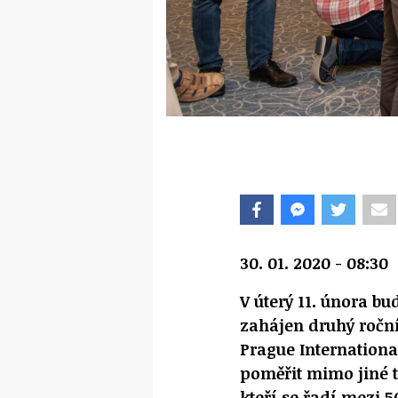
30. 01. 2020 - 08:30
V úterý 11. února b
zahájen druhý ročn
Prague International
poměřit mimo jiné t
kteří se řadí mezi 5