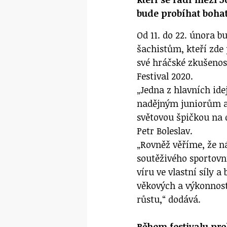
bude probíhat boha
Od 11. do 22. února b
šachistům, kteří zde
své hráčské zkušenost
Festival 2020.
„Jedna z hlavních id
nadějným juniorům a
světovou špičkou na d
Petr Boleslav.
„Rovněž věříme, že n
soutěživého sportovní
víru ve vlastní síly 
věkových a výkonnost
růstu,“ dodává.
Během festivalu pr