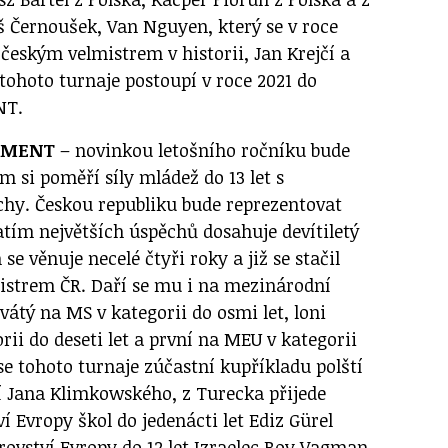
š Černoušek, Van Nguyen, který se v roce
českým velmistrem v historii, Jan Krejčí a
 tohoto turnaje postoupí v roce 2021 do
NT.
AMENT
– novinkou letošního ročníku bude
ém si poměří síly mládež do 13 let s
hy. Českou republiku bude reprezentovat
zatím největších úspěchů dosahuje devítiletý
se věnuje necelé čtyři roky a již se stačil
istrem ČR. Daří se mu i na mezinárodní
evátý na MS v kategorii do osmi let, loni
ii do deseti let a první na MEU v kategorii
 se tohoto turnaje zúčastní kupříkladu polští
jí Jana Klimkowského, z Turecka přijede
í Evropy škol do jedenácti let Ediz Gürel
rovství Evropy do 12 let Izraelec Roy Vagman.