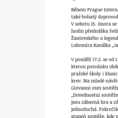
Během Prague Interna
také bohatý doprovo
V sobotu 15. února se
hodin přednáška ředi
Žantovského a legend
Lubomíra Kaválka „Ja
V pondělí 17.2. se od
kterou pozvánku obdr
pražské školy i klasi
krev. Na mladé návšt
Giovanni osm soutěžn
„Dovednostní soutěže
jsou zábavná hra a zá
jednoduchá. Pokročil
stupeň soutěže, kde 