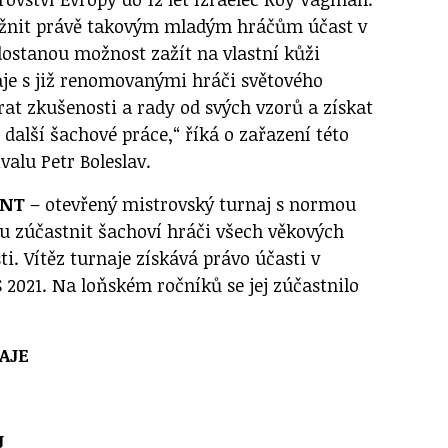
žnit právě takovým mladým hráčům účast v
dostanou možnost zažít na vlastní kůži
aje s již renomovanými hráči světového
rat zkušenosti a rady od svých vzorů a získat
 další šachové práce,“ říká o zařazení této
ivalu Petr Boleslav.
ENT
– otevřený mistrovský turnaj s normou
 zúčastnit šachoví hráči všech věkových
ti. Vítěz turnaje získává právo účasti v
2021. Na loňském ročníků se jej zúčastnilo
AJE
J