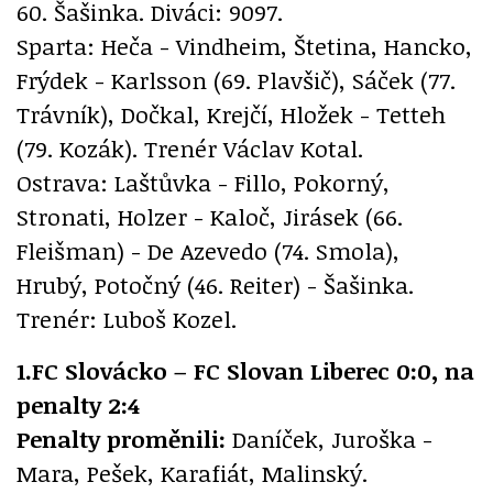
60. Šašinka. Diváci: 9097.
Sparta: Heča - Vindheim, Štetina, Hancko,
Frýdek - Karlsson (69. Plavšič), Sáček (77.
Trávník), Dočkal, Krejčí, Hložek - Tetteh
(79. Kozák). Trenér Václav Kotal.
Ostrava: Laštůvka - Fillo, Pokorný,
Stronati, Holzer - Kaloč, Jirásek (66.
Fleišman) - De Azevedo (74. Smola),
Hrubý, Potočný (46. Reiter) - Šašinka.
Trenér: Luboš Kozel.
1.FC Slovácko – FC Slovan Liberec 0:0, na
penalty 2:4
Penalty proměnili:
Daníček, Juroška -
Mara, Pešek, Karafiát, Malinský.