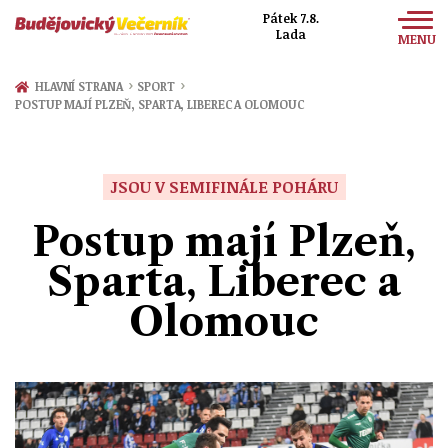
Pátek 7.8.
Lada
MENU
Zprávy
›
›
HLAVNÍ STRANA
SPORT
POSTUP MAJÍ PLZEŇ, SPARTA, LIBEREC A OLOMOUC
Sport
Kultura
JSOU V SEMIFINÁLE POHÁRU
Společnost
Postup mají Plzeň,
Sparta, Liberec a
Olomouc