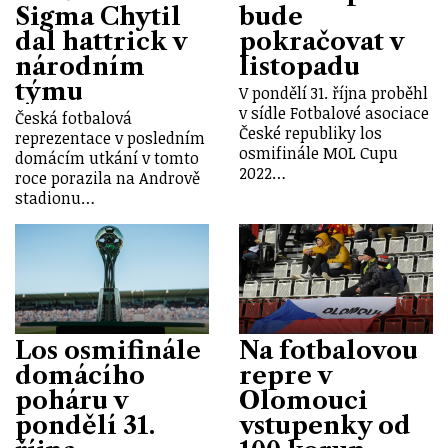
Sigma Chytil
bude
dal hattrick v
pokračovat v
národním
listopadu
týmu
V pondělí 31. října proběhl
v sídle Fotbalové asociace
Česká fotbalová
České republiky los
reprezentace v posledním
osmifinále MOL Cupu
domácím utkání v tomto
2022…
roce porazila na Andrově
stadionu…
Los osmifinále
Na fotbalovou
domácího
repre v
poháru v
Olomouci
pondělí 31.
vstupenky od