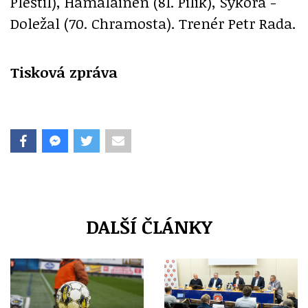
Pleštil), Hämäläinen (81. Pilík), Sýkora -
Doležal (70. Chramosta). Trenér Petr Rada.
Tisková zpráva
DALŠÍ ČLÁNKY