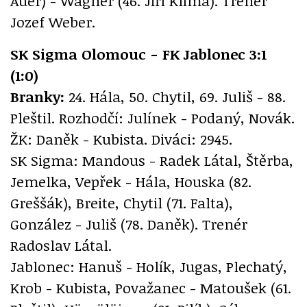
Auer) - Wágner (46. Jiří Klíma). Trenér
Jozef Weber.
SK Sigma Olomouc - FK Jablonec 3:1
(1:0)
Branky:
24. Hála, 50. Chytil, 69. Juliš - 88.
Pleštil. Rozhodčí: Julínek - Podaný, Novák.
ŽK: Daněk - Kubista. Diváci: 2945.
SK Sigma: Mandous - Radek Látal, Štěrba,
Jemelka, Vepřek - Hála, Houska (82.
Greššák), Breite, Chytil (71. Falta),
González - Juliš (78. Daněk). Trenér
Radoslav Látal.
Jablonec: Hanuš - Holík, Jugas, Plechatý,
Krob - Kubista, Považanec - Matoušek (61.