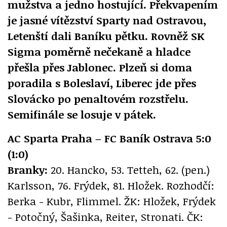
mužstva a jedno hostující. Překvapením
je jasné vítězství Sparty nad Ostravou,
Letenští dali Baníku pětku. Rovněž SK
Sigma poměrně nečekaně a hladce
přešla přes Jablonec. Plzeň si doma
poradila s Boleslaví, Liberec jde přes
Slovácko po penaltovém rozstřelu.
Semifinále se losuje v pátek.
AC Sparta Praha – FC Baník Ostrava 5:0
(1:0)
Branky:
20. Hancko, 53. Tetteh, 62. (pen.)
Karlsson, 76. Frýdek, 81. Hložek. Rozhodčí:
Berka - Kubr, Flimmel. ŽK: Hložek, Frýdek
- Potočný, Šašinka, Reiter, Stronati. ČK: