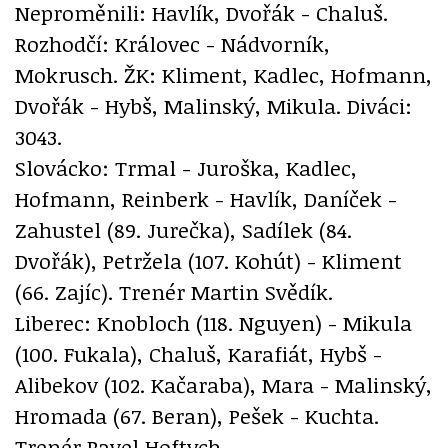
Neproměnili: Havlík, Dvořák - Chaluš.
Rozhodčí: Královec - Nádvorník,
Mokrusch. ŽK: Kliment, Kadlec, Hofmann,
Dvořák - Hybš, Malinský, Mikula. Diváci:
3043.
Slovácko: Trmal - Juroška, Kadlec,
Hofmann, Reinberk - Havlík, Daníček -
Zahustel (89. Jurečka), Sadílek (84.
Dvořák), Petržela (107. Kohút) - Kliment
(66. Zajíc). Trenér Martin Svědík.
Liberec: Knobloch (118. Nguyen) - Mikula
(100. Fukala), Chaluš, Karafiát, Hybš -
Alibekov (102. Kačaraba), Mara - Malinský,
Hromada (67. Beran), Pešek - Kuchta.
Trenér Pavel Hoftych.