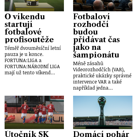
O víkendu
Fotbaloví
startují
rozhodčí
fotbalové
budou
profisoutěže
přidávat čas
jako na
Téměř dvouměsíční letní
šampionátu
pauza je u konce.
FORTUNA:LIGA a
Méně zásahů
FORTUNA:NÁRODNÍ LIGA
Videorozhodčích (VAR),
mají už tento víkend…
praktické ukázky správné
intervence VAR a také
například jedna…
Útočník SK
Domácí pohár