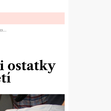
13.…
 ostatky
tí