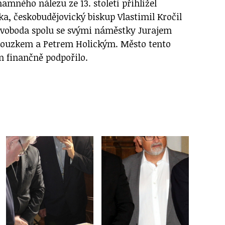
amného nálezu ze 13. století přihlížel
a, českobudějovický biskup Vlastimil Kročil
 Svoboda spolu se svými náměstky Jurajem
uzkem a Petrem Holickým. Město tento
 finančně podpořilo.