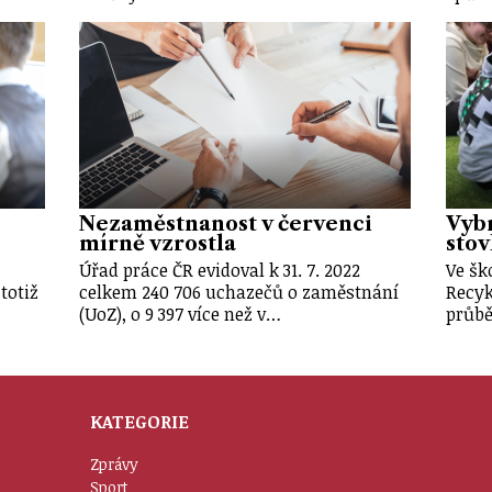
Nezaměstnanost v červenci
Vybr
mírně vzrostla
stov
Úřad práce ČR evidoval k 31. 7. 2022
Ve šk
totiž
celkem 240 706 uchazečů o zaměstnání
Recyk
(UoZ), o 9 397 více než v…
průb
KATEGORIE
Zprávy
Sport