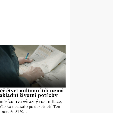
ř čtvrt milionu lidí nemá
ákladní životní potřeby
 měsíců trvá výrazný růst inflace,
 Česko nezažilo po desetiletí. Ten
buje, že 81 %…