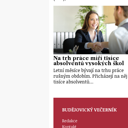
Na trh práce míří tisíce
absolventů vysokých škol
Letní měsíce bývají na trhu práce
rušným obdobím. Přicházejí na něj 
tisíce absolventů…
BUDĚJOVICKÝ VEČERNÍK
Redakce
Kontakt