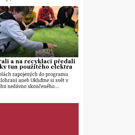
ali a na recyklaci předali
ky tun použitého elektra
olách zapojených do programu
lohraní aneb Ukliďme si svět v
ěhu nedávno skončeného…