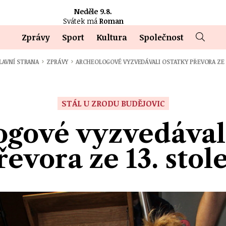
Neděle 9.8.
Svátek má
Roman
Zprávy
Sport
Kultura
Společnost
›
›
LAVNÍ STRANA
ZPRÁVY
ARCHEOLOGOVÉ VYZVEDÁVALI OSTATKY PŘEVORA ZE 
STÁL U ZRODU BUDĚJOVIC
ogové vyzvedávali
řevora ze 13. stole