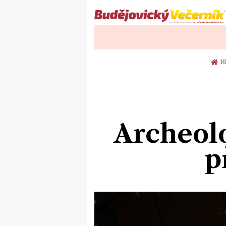
H
Archeol
p