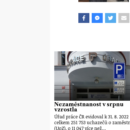
Nezaměstnanost v srpnu
vzrostla
Úřad práce ČR evidoval k 31. 8. 2022
celkem 251 753 uchazečů o zaměst
(UoZ), o 11 047 více než…