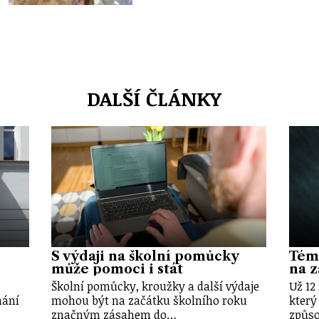
DALŠÍ ČLÁNKY
S výdaji na školní pomůcky
Témě
může pomoci i stát
na z
Školní pomůcky, kroužky a další výdaje
Už 12
nání
mohou být na začátku školního roku
který
značným zásahem do…
způso