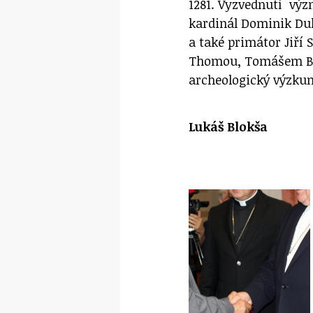
1281. Vyzvednutí význ
kardinál Dominik Duk
a také primátor Jiří
Thomou, Tomášem Bo
archeologický výzkum
Lukáš Blokša