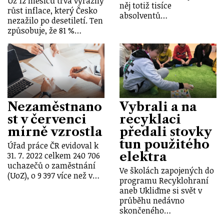
Už 12 měsíců trvá výrazný
něj totiž tisíce
růst inflace, který Česko
absolventů…
nezažilo po desetiletí. Ten
způsobuje, že 81 %…
Nezaměstnano
Vybrali a na
st v červenci
recyklaci
mírně vzrostla
předali stovky
tun použitého
Úřad práce ČR evidoval k
elektra
31. 7. 2022 celkem 240 706
uchazečů o zaměstnání
Ve školách zapojených do
(UoZ), o 9 397 více než v…
programu Recyklohraní
aneb Ukliďme si svět v
průběhu nedávno
skončeného…