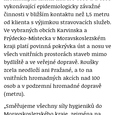
vykonávající epidemiologicky závažné
činnosti v bližším kontaktu než 1,5 metru
od klienta s výjimkou stravovacích služeb.
Ve vybraných obcích Karvinska a
Frýdecko-Místecka v Moravskoslezském
kraji platí povinná pokrývka úst a nosu ve
všech vnitřních prostorách staveb mimo
bydliště a ve veřejné dopravě. Roušky
zcela neodloží ani Pražané, a to na
vnitřních hromadných akcích nad 100
osob a v podzemní hromadné dopravě
(metru).
„Směřujeme všechny síly hygieniků do
Moravskoslezského kraje, zejména na