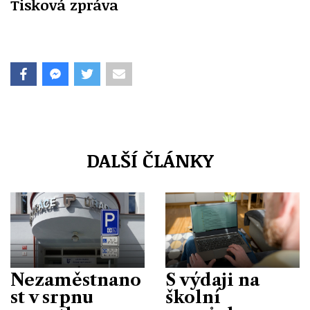
Tisková zpráva
DALŠÍ ČLÁNKY
Nezaměstnano
S výdaji na
st v srpnu
školní