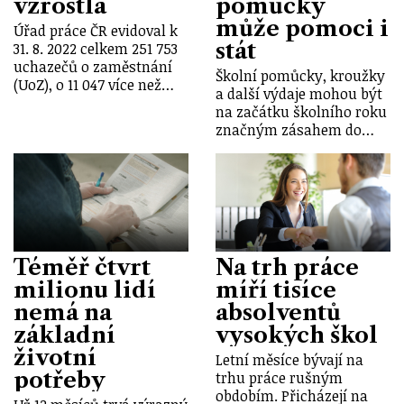
vzrostla
pomůcky
může pomoci i
Úřad práce ČR evidoval k
stát
31. 8. 2022 celkem 251 753
uchazečů o zaměstnání
Školní pomůcky, kroužky
(UoZ), o 11 047 více než…
a další výdaje mohou být
na začátku školního roku
značným zásahem do…
Téměř čtvrt
Na trh práce
milionu lidí
míří tisíce
nemá na
absolventů
základní
vysokých škol
životní
Letní měsíce bývají na
potřeby
trhu práce rušným
obdobím. Přicházejí na