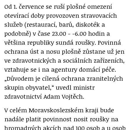
Od 1. července se ruší plošné omezení
otevírací doby provozoven stravovacích
služeb (restaurací, barů, diskoték a
podobně) v čase 23.00 - -6.00 hodin a
většina republiky sundá roušky. Povinná
ochrana úst a nosu plošně zůstane už jen
ve zdravotnických a sociálních zařízeních,
vztahuje se i na agentury domácí péče.
„Důvodem je cílená ochrana zranitelných
skupin obyvatel,“ uvedl ministr
zdravotnictví Adam Vojtěch.
V celém Moravskoslezském kraji bude
nadále platit povinnost nosit roušky na
hromadných akcích nad 100 osob a u osob