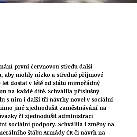
dnání první červnovou středu další
u, aby mohly nízko a středně příjmové
 let dostat v létě od státu mimořádný
un na každé dítě. Schválila příslušný
 s ním i další tři návrhy novel v sociální
 mimo jiné zjednodušit zaměstnávání na
vazky či zjednodušit administraci
tní sociální podpory. Schválila i změny na
nerálního štábu Armády ČR či návrh na