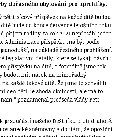
vby dočasného ubytování pro uprchlíky.
 pětitisícový příspěvek na každé dítě budou
ž dítě bude do konce července letošního roku
eň příjem rodiny za rok 2021 nepřesáhl jeden
. Administrace příspěvku má být podle
jednodušší, na základě čestného prohlášení.
é legislativní detaily, které se týkají návrhu
m příspěvku na dítě, a formálně jsme tak
diny budou mít nárok na mimořádný
k na každé takové dítě. Že jsme to schválili
 den dětí, je shoda okolností, ale má to
znam,“ poznamenal předseda vlády Petr
ek je součástí našeho Deštníku proti drahotě.
 Poslanecké sněmovny a doufám, že opoziční