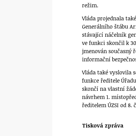
režim.
Vláda projednala tak
Generálního štábu Ar
stávající náčelník g
ve funkci skončil k 3
jmenován současný ř
informační bezpečnos
Vláda také vyslovila
funkce ředitele Úřad
skončí na vlastní žádo
návrhem 1. místopřed
ředitelem ÚZSI od 8. 
Tisková zpráva