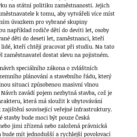
ku na státní politiku zaměstnanosti. Jejich
aměstnavatele k tomu, aby vytvářeli více míst
ním úvazkem pro vybrané skupiny
u například rodiče dětí do devíti let, osoby
ané děti do deseti let, zaměstnanci, kteří
i lidé, kteří chtějí pracovat při studiu. Na tato
l zaměstnavatel dostat slevu na pojistném.
 návrh speciálního zákona o zvláštních
územního plánování a stavebního řádu, který
dnou situaci způsobenou masivní vlnou
. Návrh zavádí pojem nezbytná stavba, což je
rakteru, která má sloužit k ubytovávání
 zajištění související veřejné infrastruktury.
é stavby bude moci být pouze Česká
 nebo jimi zřízená nebo založená právnická
 bude mít jednodušší a rychlejší povolovací