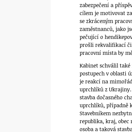
zabezpečení a příspěv
cílem je motivovat z
se zkráceným pracov
zaměstnanců, jako jso
pečující o hendikepov
prošli rekvalifikací č
pracovní místa by mě
Kabinet schválil také
postupech v oblasti 
je reakcí na mimořá
uprchlíků z Ukrajiny
stavba dočasného cha
uprchlíků, případně k
Stavebníkem nezbytn
republika, kraj, obec
osoba a taková stavba