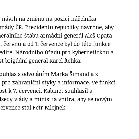
é návrh na změnu na pozici náčelníka
mády ČR. Prezidentu republiky navrhne, aby
enerálního štábu armádní generál Aleš Opata
0. červnu a od 1. července byl do této funkce
editel Národního úřadu pro kybernetickou a
t brigádní generál Karel Řehka.
 souhlas s odvoláním Marka Šimandla z
u pro zahraniční styky a informace. Ve funkci
st k 7. červenci. Kabinet souhlasil s
sedy vlády a ministra vnitra, aby se novým
července stal Petr Mlejnek.