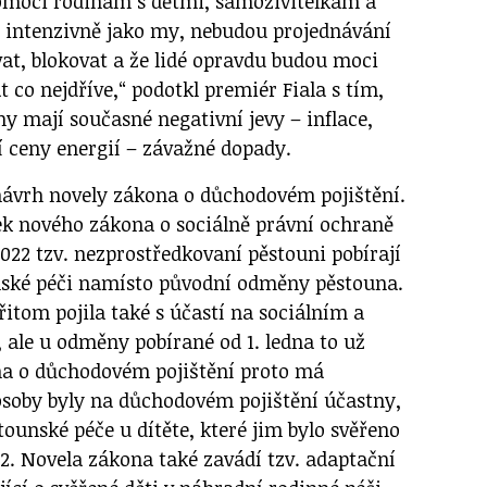
omoci rodinám s dětmi, samoživitelkám a
 intenzivně jako my, nebudou projednávání
at, blokovat a že lidé opravdu budou moci
t co nejdříve,“ podotkl premiér Fiala s tím,
ny mají současné negativní jevy – inflace,
í ceny energií – závažné dopady.
 návrh novely zákona o důchodovém pojištění.
ek nového zákona o sociálně právní ochraně
 2022 tzv. nezprostředkovaní pěstouni pobírají
nské péči namísto původní odměny pěstouna.
itom pojila také s účastí na sociálním a
 ale u odměny pobírané od 1. ledna to už
na o důchodovém pojištění proto má
 osoby byly na důchodovém pojištění účastny,
tounské péče u dítěte, které jim bylo svěřeno
22. Novela zákona také zavádí tzv. adaptační