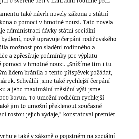
ící o svěřené děti v náhradní rodinné péči.
lamentu také návrh novely zákona o státní
ákona o pomoci v hmotné nouzi. Tato novela
je administraci dávky státní sociální
 bydlení, nově upravuje čerpání rodičovského
ýšila možnost pro sladění rodinného a
diče a zpřesňuje podmínky pro výplatu
pomoci v hmotné nouzi. „Snížíme tím i tu
ým lidem bránila o tento příspěvek požádat,
nárok. Schválili jsme také rychlejší čerpání
ku a jeho maximální měsíční výši jsme
3 000 korun. To umožní rodičům rychlejší
 také jim to umožní překlenout současné
laci rostou jejich výdaje,“ konstatoval premiér
vrhuje také v zákoně o pojistném na sociální