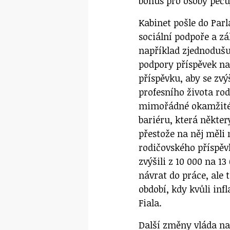
bonus pro osoby pečuj
Kabinet pošle do Par
sociální podpoře a z
například zjednodušu
podpory příspěvek na
příspěvku, aby se zv
profesního života ro
mimořádné okamžité 
bariéru, která někter
přestože na něj měli 
rodičovského příspěv
zvýšili z 10 000 na 1
návrat do práce, ale
období, kdy kvůli inf
Fiala.
Další změny vláda na