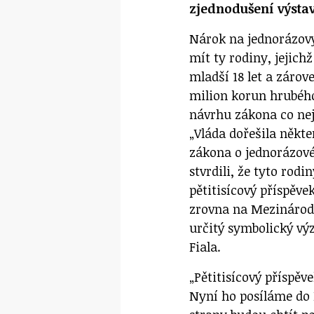
zjednodušení výsta
Nárok na jednorázový
mít ty rodiny, jejich
mladší 18 let a zárov
milion korun hrubého
návrhu zákona co nej
„Vláda dořešila někter
zákona o jednorázové
stvrdili, že tyto ro
pětitisícový příspěve
zrovna na Mezinárodní
určitý symbolický vý
Fiala.
„Pětitisícový příspěv
Nyní ho posíláme do