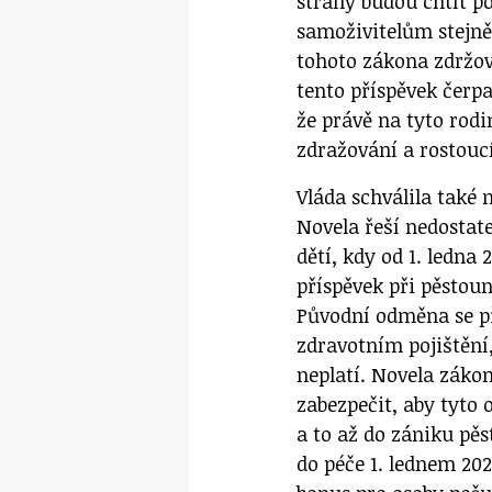
strany budou chtít p
samoživitelům stejně
tohoto zákona zdržov
tento příspěvek čerpa
že právě na tyto rodi
zdražování a rostouc
Vláda schválila také
Novela řeší nedostat
dětí, kdy od 1. ledna
příspěvek při pěstou
Původní odměna se př
zdravotním pojištění,
neplatí. Novela záko
zabezpečit, aby tyto
a to až do zániku pěs
do péče 1. lednem 20