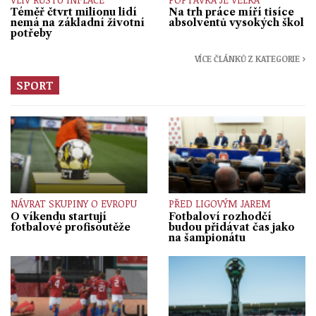
Téměř čtvrt milionu lidí
Na trh práce míří tisíce
nemá na základní životní
absolventů vysokých škol
potřeby
VÍCE ČLÁNKŮ Z KATEGORIE ›
SPORT
NÁVRAT SKUPINY O EVROPU
PŘED LIGOVÝM JAREM
O víkendu startují
Fotbaloví rozhodčí
fotbalové profisoutěže
budou přidávat čas jako
na šampionátu