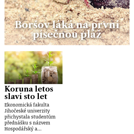
Boršov láká na první
písečnou pláž
Koruna letos
slaví sto let
Ekonomická fakulta
Jihočeské univerzity
přichystala studentům
přednášku s názvem
Hospodářský a…