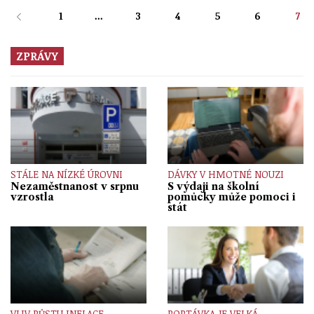
1
...
3
4
5
6
7
ZPRÁVY
STÁLE NA NÍZKÉ ÚROVNI
DÁVKY V HMOTNÉ NOUZI
Nezaměstnanost v srpnu
S výdaji na školní
vzrostla
pomůcky může pomoci i
stát
VLIV RŮSTU INFLACE
POPTÁVKA JE VELKÁ