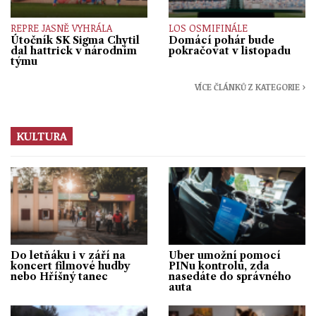
REPRE JASNĚ VYHRÁLA
LOS OSMIFINÁLE
Útočník SK Sigma Chytil
Domácí pohár bude
dal hattrick v národním
pokračovat v listopadu
týmu
VÍCE ČLÁNKŮ Z KATEGORIE ›
KULTURA
Do letňáku i v září na
Uber umožní pomocí
koncert filmové hudby
PINu kontrolu, zda
nebo Hříšný tanec
nasedáte do správného
auta