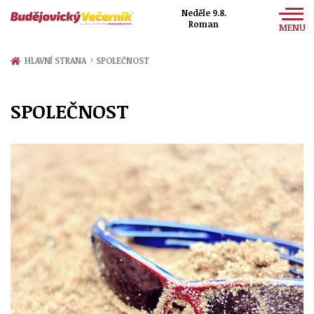
Neděle 9.8.
Roman
MENU
Zprávy
›
HLAVNÍ STRANA
SPOLEČNOST
Sport
SPOLEČNOST
Kultura
Společnost