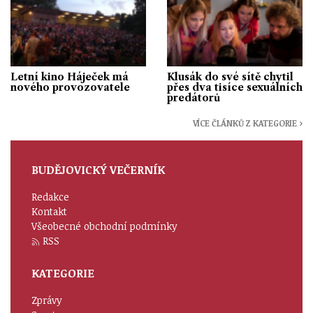
Letní kino Háječek má
Klusák do své sítě chytil
nového provozovatele
přes dva tisíce sexuálních
predátorů
VÍCE ČLÁNKŮ Z KATEGORIE ›
BUDĚJOVICKÝ VEČERNÍK
Redakce
Kontakt
Všeobecné obchodní podmínky
RSS
KATEGORIE
Zprávy