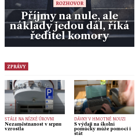
ROZHOVOR
Příjmy na nule, ale
náklady jedou dál, říká
ředitel komory
ZPRÁVY
STÁLE NA NÍZKÉ ÚROVNI
DÁVKY V HMOTNÉ NOUZI
Nezaměstnanost v srpnu
S výdaji na školní
vzrostla
pomůcky může pomoci i
stát