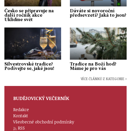
Česko se připravuje na
Dáváte si novoroční
další ročník akce
předsevzetí? Jaká to jsou?
Ukliďme svět
Silvestrovské tradice?
Tradice na Boží hod?
Podívejte se, jaké jsou!
Máme je pro vás
VÍCE ČLÁNKŮ Z KATEGORIE ›
BUDĚJOVICKÝ VEČERNÍK
Redakce
Kontakt
Všeobecné obchodní podmínky
RSS