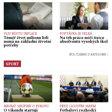
VLIV RŮSTU INFLACE
POPTÁVKA JE VELKÁ
Téměř čtvrt milionu lidí
Na trh práce míří tisíce
nemá na základní životní
absolventů vysokých škol
potřeby
VÍCE ČLÁNKŮ Z KATEGORIE ›
SPORT
NÁVRAT SKUPINY O EVROPU
PŘED LIGOVÝM JAREM
O víkendu startují
Fotbaloví rozhodčí