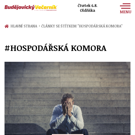
Čtvrtek 6.8.
Oldřiška
MENU
Zprávy
›
HLAVNÍ STRANA
ČLÁNKY SE ŠTÍTKEM "HOSPODÁŘSKÁ KOMORA"
Sport
#HOSPODÁŘSKÁ KOMORA
Kultura
Společnost