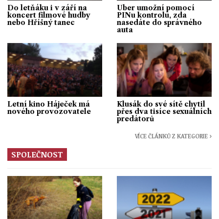
Do letňáku i v září na
Uber umožní pomocí
koncert filmové hudby
PINu kontrolu, zda
nebo Hříšný tanec
nasedáte do správného
auta
Letní kino Háječek má
Klusák do své sítě chytil
nového provozovatele
přes dva tisíce sexuálních
predátorů
VÍCE ČLÁNKŮ Z KATEGORIE ›
SPOLEČNOST