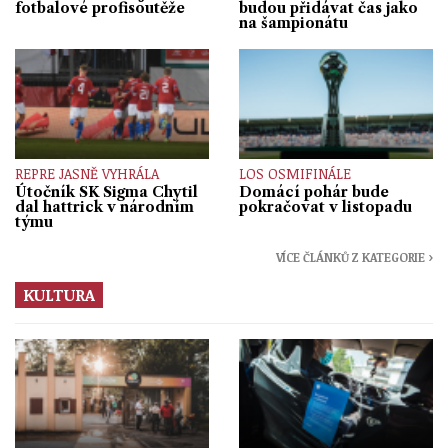
fotbalové profisoutěže
budou přidávat čas jako
na šampionátu
REPRE JASNĚ VYHRÁLA
LOS OSMIFINÁLE
Útočník SK Sigma Chytil
Domácí pohár bude
dal hattrick v národním
pokračovat v listopadu
týmu
VÍCE ČLÁNKŮ Z KATEGORIE ›
KULTURA