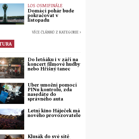
LOS OSMIFINÁLE
Domácí pohár bude
pokračovat v
listopadu
VÍCE ČLÁNKŮ Z KATEGORIE ›
TURA
Do letňáku i v září na
koncert filmové hudby
nebo Hříšný tanec
Uber umožní pomocí
PINu kontrolu, zda
nasedáte do
správného auta
Letní kino Háječek má
nového provozovatele
Klusák do své sítě