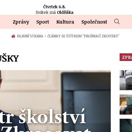
Čtvrtek 6.8.
Svátek má
Oldřiška
Zprávy
Sport
Kultura
Společnost
›
HLAVNÍ STRANA
ČLÁNKY SE ŠTÍTKEM "PŘIJÍMACÍ ZKOUŠKY"
UŠKY
ZPR
r školství