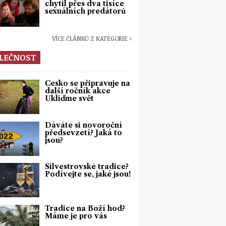
chytil přes dva tisíce
sexuálních predátorů
VÍCE ČLÁNKŮ Z KATEGORIE ›
LEČNOST
Česko se připravuje na
další ročník akce
Ukliďme svět
Dáváte si novoroční
předsevzetí? Jaká to
jsou?
Silvestrovské tradice?
Podívejte se, jaké jsou!
Tradice na Boží hod?
Máme je pro vás