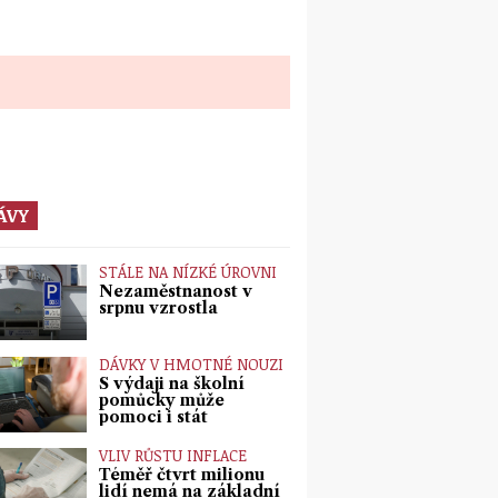
ÁVY
STÁLE NA NÍZKÉ ÚROVNI
Nezaměstnanost v
srpnu vzrostla
DÁVKY V HMOTNÉ NOUZI
S výdaji na školní
pomůcky může
pomoci i stát
VLIV RŮSTU INFLACE
Téměř čtvrt milionu
lidí nemá na základní