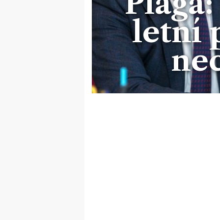
Plaga:
letní
ne