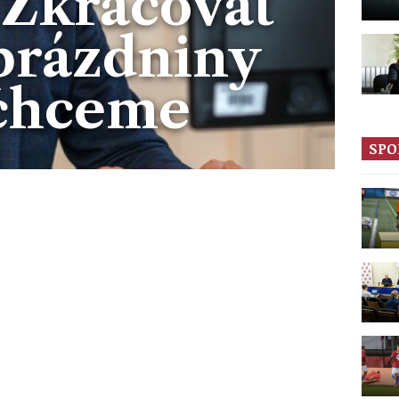
 Zkracovat
 prázdniny
chceme
SPO