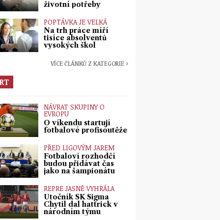
životní potřeby
POPTÁVKA JE VELKÁ
Na trh práce míří
tisíce absolventů
vysokých škol
VÍCE ČLÁNKŮ Z KATEGORIE ›
RT
NÁVRAT SKUPINY O
EVROPU
O víkendu startují
fotbalové profisoutěže
PŘED LIGOVÝM JAREM
Fotbaloví rozhodčí
budou přidávat čas
jako na šampionátu
REPRE JASNĚ VYHRÁLA
Útočník SK Sigma
Chytil dal hattrick v
národním týmu