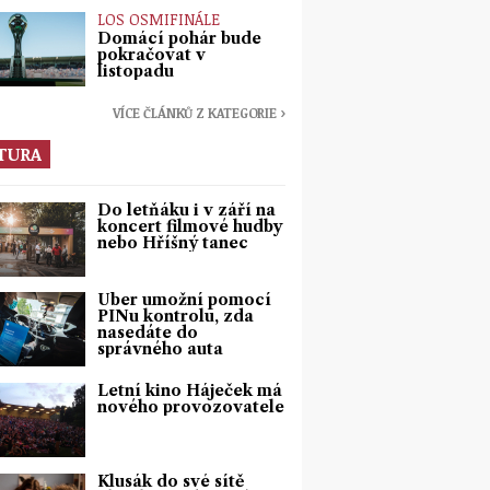
LOS OSMIFINÁLE
Domácí pohár bude
pokračovat v
listopadu
VÍCE ČLÁNKŮ Z KATEGORIE ›
TURA
Do letňáku i v září na
koncert filmové hudby
nebo Hříšný tanec
Uber umožní pomocí
PINu kontrolu, zda
nasedáte do
správného auta
Letní kino Háječek má
nového provozovatele
Klusák do své sítě