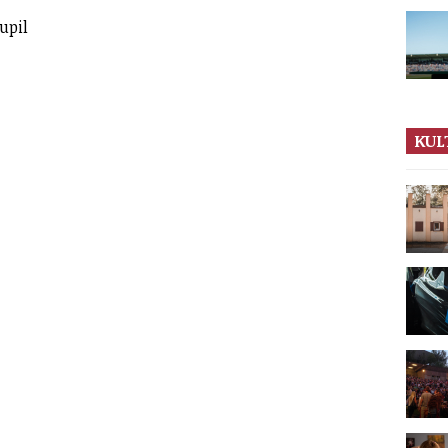
upil
KUL