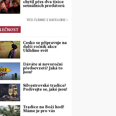
chytil přes dva tisíce
sexuálních predátorů
VÍCE ČLÁNKŮ Z KATEGORIE ›
LEČNOST
Česko se připravuje na
další ročník akce
Ukliďme svět
Dáváte si novoroční
předsevzetí? Jaká to
jsou?
Silvestrovské tradice?
Podívejte se, jaké jsou!
Tradice na Boží hod?
Máme je pro vás