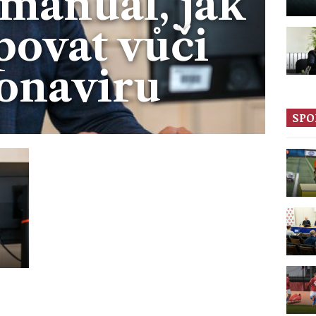
 manuál, jak
povat vůči
onaviru
SPO