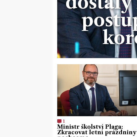
dostaly
postu
kor
1
Ministr školství Plaga:
Zkracovat letní prázdniny