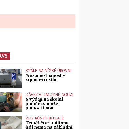
ÁVY
STÁLE NA NÍZKÉ ÚROVNI
Nezaměstnanost v
srpnu vzrostla
DÁVKY V HMOTNÉ NOUZI
S výdaji na školní
pomůcky může
pomoci i stát
VLIV RŮSTU INFLACE
Téměř čtvrt milionu
lidí nemá na základní