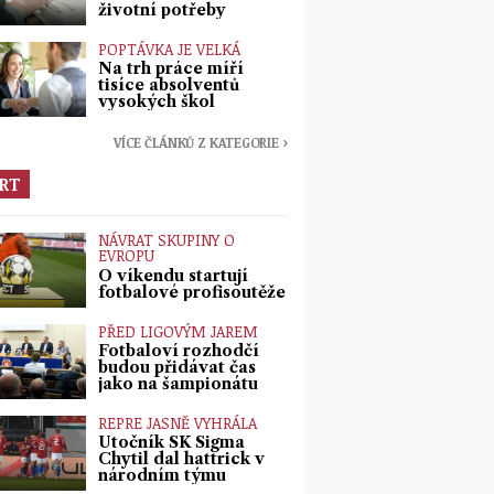
životní potřeby
POPTÁVKA JE VELKÁ
Na trh práce míří
tisíce absolventů
vysokých škol
VÍCE ČLÁNKŮ Z KATEGORIE ›
RT
NÁVRAT SKUPINY O
EVROPU
O víkendu startují
fotbalové profisoutěže
PŘED LIGOVÝM JAREM
Fotbaloví rozhodčí
budou přidávat čas
jako na šampionátu
REPRE JASNĚ VYHRÁLA
Útočník SK Sigma
Chytil dal hattrick v
národním týmu