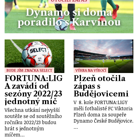
Dynamo si doma
poradilo s Karvinou
BUDE JÍM ZNAČKA SELECT
VÝHRA NA VÝROČÍ
FORTUNA:LIG
Plzeň otočila
A zavádí od
zápas s
sezóny 2022/23
Budějovicemi
jednotný míč
V 8. kole FORTUNA:LIGY
měli fotbalisté FC Viktoria
Všechna utkání nejvyšší
Plzeň doma za soupeře
soutěže se od soutěžního
Dynamo České Budějovice.
ročníku 2022/23 budou
…
hrát s jednotným
míčem…