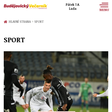
Pátek 7.8.
Lada
MENU
Zprávy
›
HLAVNÍ STRANA
SPORT
Sport
SPORT
Kultura
Společnost