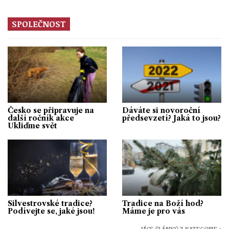
SPOLEČNOST
Česko se připravuje na
Dáváte si novoroční
další ročník akce
předsevzetí? Jaká to jsou?
Ukliďme svět
Silvestrovské tradice?
Tradice na Boží hod?
Podívejte se, jaké jsou!
Máme je pro vás