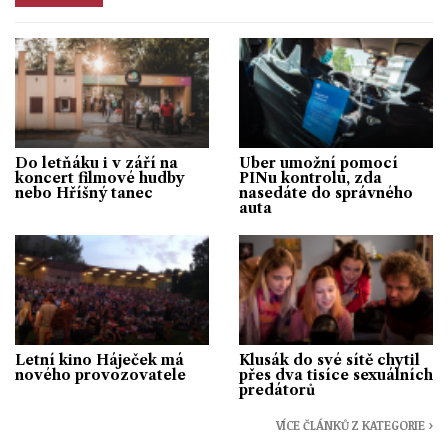
Do letňáku i v září na
Uber umožní pomocí
koncert filmové hudby
PINu kontrolu, zda
nebo Hříšný tanec
nasedáte do správného
auta
Letní kino Háječek má
Klusák do své sítě chytil
nového provozovatele
přes dva tisíce sexuálních
predátorů
VÍCE ČLÁNKŮ Z KATEGORIE ›