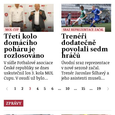
MOL CUP
SRAZ REPREZENTACE ZAČAL
Třetí kolo
Trenéři
domácího
dodatečně
poháru je
povolali sedm
rozlosováno
hráčů
V sídle Fotbalové asociace
Úvodní sraz reprezentace
České republiky se dnes
v nové sezoně začal.
uskutečnil los 3. kola MOL
Trenér Jaroslav Šilhavý a
Cupu. V osudí už bylo…
jeho asistenti museli…
1
2
3
4
5
6
...
10
...
15
...
19
ZPRÁVY