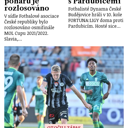
poháru je
s Pardubicemi
rozlosováno
Fotbalisté Dynama České
Budějovice hráli v 10. kole
V sídle Fotbalové asociace
FORTUNA:LIGY doma proti
České republiky bylo
Pardubicím. Hosté sice…
rozlosováno osmifinále
MOL Cupu 2021/2022.
Slavia,…
OTOČILI ZÁPAS