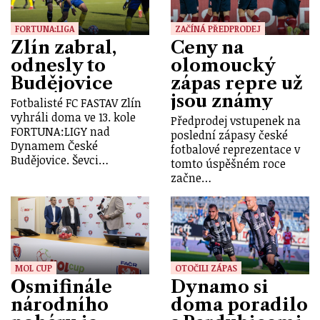
FORTUNA:LIGA
ZAČÍNÁ PŘEDPRODEJ
Zlín zabral,
Ceny na
odnesly to
olomoucký
Budějovice
zápas repre už
jsou známy
Fotbalisté FC FASTAV Zlín
vyhráli doma ve 13. kole
Předprodej vstupenek na
FORTUNA:LIGY nad
poslední zápasy české
Dynamem České
fotbalové reprezentace v
Budějovice. Ševci…
tomto úspěšném roce
začne…
MOL CUP
OTOČILI ZÁPAS
Osmifinále
Dynamo si
národního
doma poradilo