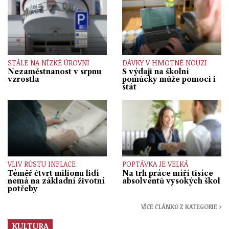
STÁLE NA NÍZKÉ ÚROVNI
DÁVKY V HMOTNÉ NOUZI
Nezaměstnanost v srpnu
S výdaji na školní
vzrostla
pomůcky může pomoci i
stát
VLIV RŮSTU INFLACE
POPTÁVKA JE VELKÁ
Téměř čtvrt milionu lidí
Na trh práce míří tisíce
nemá na základní životní
absolventů vysokých škol
potřeby
VÍCE ČLÁNKŮ Z KATEGORIE ›
KULTURA