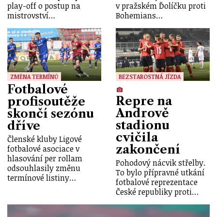
play-off o postup na
v pražském Ďolíčku proti
mistrovství…
Bohemians…
ZMĚNA TERMÍNŮ
BEZSTAROSTNÁ JÍZDA
Fotbalové
Repre na
profisoutěže
Andrově
skončí sezónu
stadionu
dříve
cvičila
Členské kluby Ligové
zakončení
fotbalové asociace v
hlasování per rollam
Pohodový nácvik střelby.
odsouhlasily změnu
To bylo přípravné utkání
termínové listiny…
fotbalové reprezentace
České republiky proti…