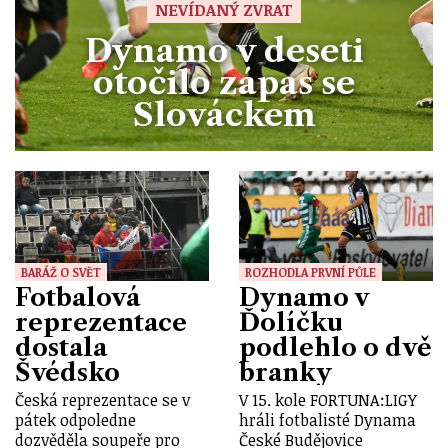
NEVÍDANÝ ZVRAT
Dynamo v deseti
otočilo zápas se
Slováckem
BARÁŽ O SVĚT
ROZHODLA PRVNÍ PŮLE
Fotbalová
Dynamo v
reprezentace
Ďolíčku
dostala
podlehlo o dvě
Švédsko
branky
Česká reprezentace se v
V 15. kole FORTUNA:LIGY
pátek odpoledne
hráli fotbalisté Dynama
dozvěděla soupeře pro
České Budějovice