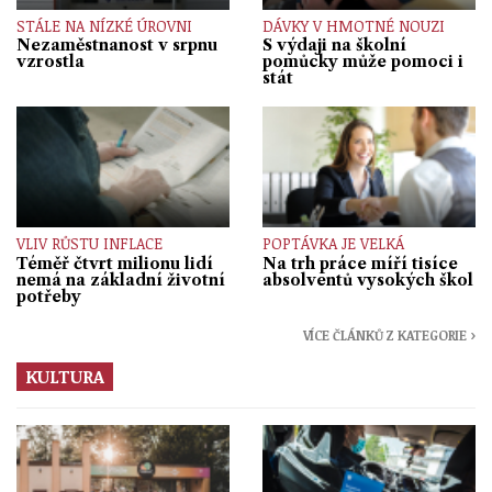
STÁLE NA NÍZKÉ ÚROVNI
DÁVKY V HMOTNÉ NOUZI
Nezaměstnanost v srpnu
S výdaji na školní
vzrostla
pomůcky může pomoci i
stát
VLIV RŮSTU INFLACE
POPTÁVKA JE VELKÁ
Téměř čtvrt milionu lidí
Na trh práce míří tisíce
nemá na základní životní
absolventů vysokých škol
potřeby
VÍCE ČLÁNKŮ Z KATEGORIE ›
KULTURA