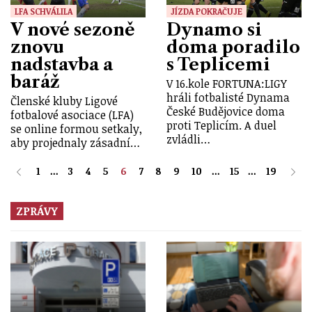
LFA SCHVÁLILA
JÍZDA POKRAČUJE
V nové sezoně
Dynamo si
znovu
doma poradilo
nadstavba a
s Teplicemi
baráž
V 16.kole FORTUNA:LIGY
hráli fotbalisté Dynama
Členské kluby Ligové
České Budějovice doma
fotbalové asociace (LFA)
proti Teplicím. A duel
se online formou setkaly,
zvládli…
aby projednaly zásadní…
1
...
3
4
5
6
7
8
9
10
...
15
...
19
ZPRÁVY