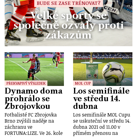
BUDE SE ZASE TRÉNOVAT?
Velké sporty se
společně ozvaly proti
zákazům
PŘEKVAPIVÝ VÝSLEDEK
MOL CUP
Dynamo doma
Los semifinále
prohrálo se
ve středu 14.
Zbrojovkou
dubna
Fotbalisté FC Zbrojovka
Los semifinále MOL Cupu
Brno zvýšili naděje na
se uskuteční ve středu 14.
záchranu ve
dubna 2021 od 11.00 v
FORTUNA:LIZE. Ve 26. kole
přímém přenosu na