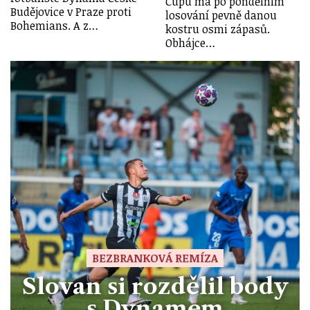
Cupu má po pondělním
Budějovice v Praze proti
losování pevně danou
Bohemians. A z…
kostru osmi zápasů.
Obhájce…
BEZBRANKOVÁ REMÍZA
Slovan si rozdělil body
s Dynamem