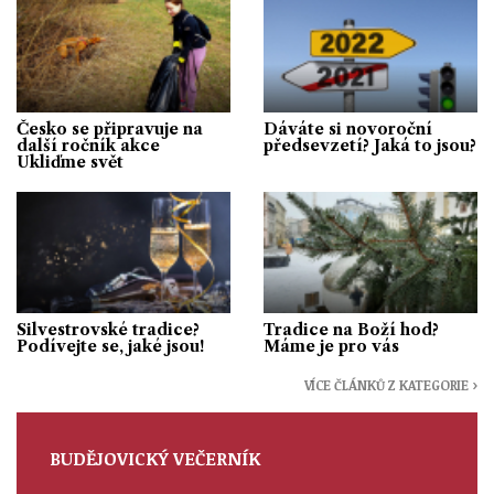
Česko se připravuje na
Dáváte si novoroční
další ročník akce
předsevzetí? Jaká to jsou?
Ukliďme svět
Silvestrovské tradice?
Tradice na Boží hod?
Podívejte se, jaké jsou!
Máme je pro vás
VÍCE ČLÁNKŮ Z KATEGORIE ›
BUDĚJOVICKÝ VEČERNÍK