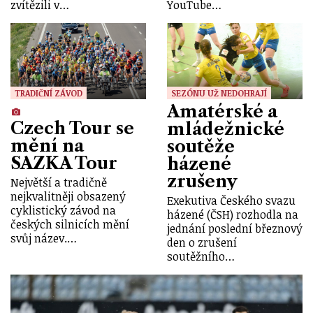
zvítězili v…
YouTube…
TRADIČNÍ ZÁVOD
SEZÓNU UŽ NEDOHRAJÍ
Amatérské a
Czech Tour se
mládežnické
mění na
soutěže
SAZKA Tour
házené
zrušeny
Největší a tradičně
nejkvalitněji obsazený
Exekutiva Českého svazu
cyklistický závod na
házené (ČSH) rozhodla na
českých silnicích mění
jednání poslední březnový
svůj název.…
den o zrušení
soutěžního…