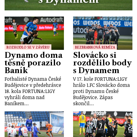
ROZHODLO SE V ZÁVĚRU
BEZBRANKOVÁ REMÍZA
Dynamo doma
Slovácko si
těsně porazilo
rozdělilo body
Baník
s Dynamem
Fotbalisté Dynama České
V 17. kole FORTUNA:LIGY
Budějovice v předehrávce
hrálo 1.FC Slovácko doma
18. kola FORTUNA:LIGY
proti Dynamu České
vyhráli doma nad
Budějovice. Zápas
Baníkem…
skončil…