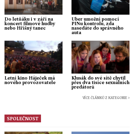
Do letňáku i v září na
Uber umožní pomocí
koncert filmové hudby
PINu kontrolu, zda
nebo Hříšný tanec
nasedáte do správného
auta
Letní kino Háječek má
Klusák do své sítě chytil
nového provozovatele
přes dva tisíce sexuálních
predátorů
VÍCE ČLÁNKŮ Z KATEGORIE ›
SPOLEČNOST