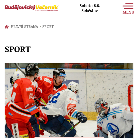
Sobota 8.8.
Soběslav
MENU
Zprávy
›
HLAVNÍ STRANA
SPORT
Sport
SPORT
Kultura
Společnost