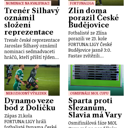
NOMINACE NA KVALIFIKACI
FORTUNA:LIGA
Trenér Šilhavý
Zlín doma
oznámil
porazil České
složení
Budějovice
reprezentace
Fotbalisté ze Zlína
porazili ve 23. kole
Trenér české reprezentace
FORTUNA:LIGY České
Jaroslav Šilhavý oznámil
Budějovice jasně 3:0.
nominaci sedmadvaceti
Fastav zvítězili…
hráčů, kteří příští týden…
NEROZHODNÝ VÝSLEDEK
OSMIFINÁLE MOL CUPU
Dynamo veze
Sparta proti
bod z Ďolíčku
Slezanům,
Slavia má Vary
Zápas 21.kola
FORTUNA:LIGY hráli
Osmifinálová fáze MOL
fotbalisté Dynama České