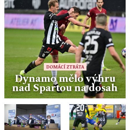
DOMÁCÍ ZTRÁTA
Dynamo mělo výhru
nad Spartou na dosah