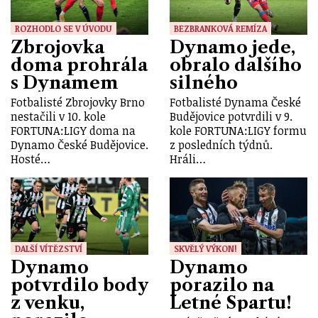
ROZHODLO SE V ÚVODU
BEZBRANKOVÁ REMÍZA
Zbrojovka
Dynamo jede,
doma prohrála
obralo dalšího
s Dynamem
silného
Fotbalisté Zbrojovky Brno
Fotbalisté Dynama České
nestačili v 10. kole
Budějovice potvrdili v 9.
FORTUNA:LIGY doma na
kole FORTUNA:LIGY formu
Dynamo České Budějovice.
z posledních týdnů.
Hosté…
Hráli…
DALŠÍ VÍTĚZSTVÍ
SKVĚLÝ VÝKON!
Dynamo
Dynamo
potvrdilo body
porazilo na
z venku,
Letné Spartu!