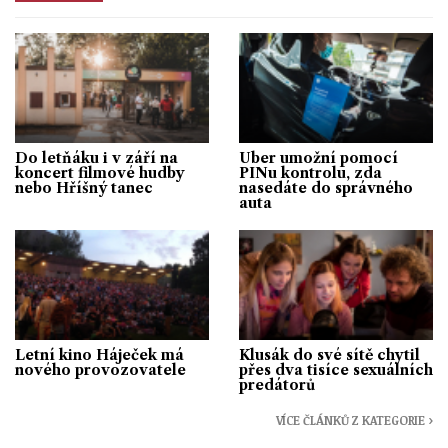
Do letňáku i v září na
Uber umožní pomocí
koncert filmové hudby
PINu kontrolu, zda
nebo Hříšný tanec
nasedáte do správného
auta
Letní kino Háječek má
Klusák do své sítě chytil
nového provozovatele
přes dva tisíce sexuálních
predátorů
VÍCE ČLÁNKŮ Z KATEGORIE ›