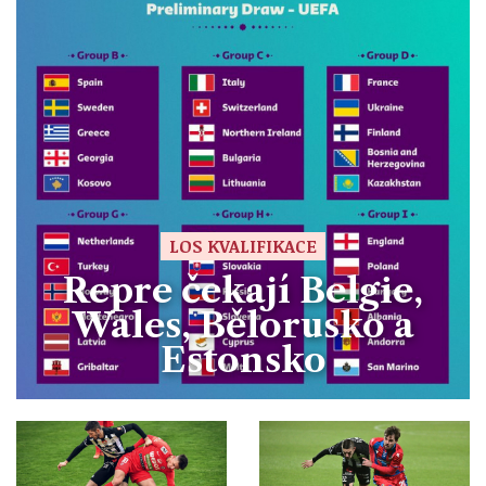
LOS KVALIFIKACE
Repre čekají Belgie,
Wales, Bělorusko a
Estonsko