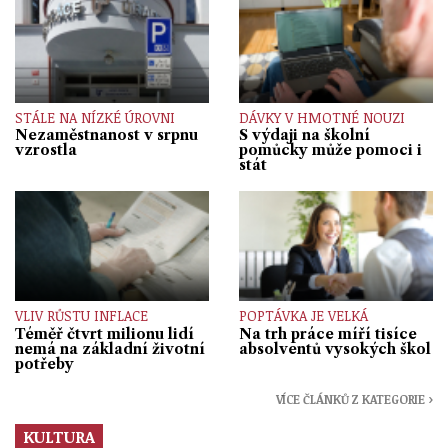
STÁLE NA NÍZKÉ ÚROVNI
DÁVKY V HMOTNÉ NOUZI
Nezaměstnanost v srpnu
S výdaji na školní
vzrostla
pomůcky může pomoci i
stát
VLIV RŮSTU INFLACE
POPTÁVKA JE VELKÁ
Téměř čtvrt milionu lidí
Na trh práce míří tisíce
nemá na základní životní
absolventů vysokých škol
potřeby
VÍCE ČLÁNKŮ Z KATEGORIE ›
KULTURA