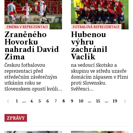
ZMĚNA V REPREZENTACI
FOTBALOVÁ REPREZENTACE
Zraněného
Hubenou
Hovorku
výhru
nahradí David
zachránil
Zima
Vaclík
Českou fotbalovou
na vedoucí Skotsko a
reprezentaci před
skupinu ve středu uzavře
středečním závěrečným
domácím zápasem v Plzni
utkáním roku se
proti Slovensku.
Slovenskem opustí kvůli…
Svěřenci…
1
...
4
5
6
7
8
9
10
...
15
...
19
ZPRÁVY