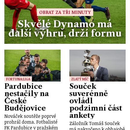
OBRAT ZA TŘI MINUTY
Skvělé Dynamo má
další výhru, drží formu
FORTUNA:LIGA
ZLATÝ MÍČ
Pardubice
Souček
nestačily na
suverénně
České
ovládl
Budějovice
podzimní část
ankety
Nováček soutěže poprvé
prohrál doma. Fotbalisté
Záložník Tomáš Souček
FK Pardubice v pražském
má nakročeno k obhajobě