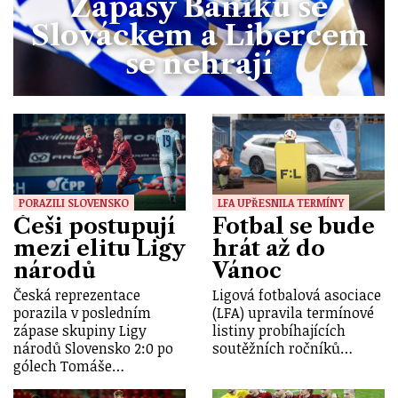
Zápasy Baníku se
Slováckem a Libercem
se nehrají
PORAZILI SLOVENSKO
LFA UPŘESNILA TERMÍNY
Češi postupují
Fotbal se bude
mezi elitu Ligy
hrát až do
národů
Vánoc
Česká reprezentace
Ligová fotbalová asociace
porazila v posledním
(LFA) upravila termínové
zápase skupiny Ligy
listiny probíhajících
národů Slovensko 2:0 po
soutěžních ročníků…
gólech Tomáše…