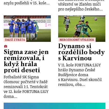
azylu podlehli v 15. kole…
vítězství ve Zlatém míči
pro nejlepšího českého…
DALŠÍ ZTRÁTA
NEROZHODNÝ VÝSLEDEK
Dynamo si
Sigma zase jen
rozdělilo body
remizovala, i
s Karvinou
když hrála
V 11. kole FORTUNA:LIGY
proti deseti
hrálo Dynamo České
Budějovice doma
Fotbalisté SK Sigma
s Karvinou. Duel skončil
Olomouc počtvrté v řadě
remízou, oba…
remizovali 1:1. Tentokrát
ve 12. kole FORTUNA:LIGY
doma…