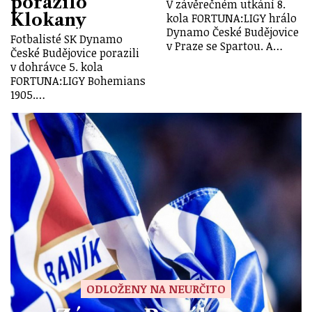
porazilo
V závěrečném utkání 8.
Klokany
kola FORTUNA:LIGY hrálo
Dynamo České Budějovice
Fotbalisté SK Dynamo
v Praze se Spartou. A…
České Budějovice porazili
v dohrávce 5. kola
FORTUNA:LIGY Bohemians
1905.…
ODLOŽENY NA NEURČITO